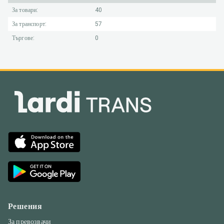
За товари:
40
За транспорт:
57
Търгове:
0
Решения
За превозвачи