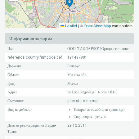
Leaflet
|
©
OpenStreetMap
contributors
Информация за фирма
Име
ООО "ГАЛЛАРДО"
Юридическо лице
reference.country.firmcode.def
191497801
Държава
Беларус
Област
Минска обл.
Град
Минск
Адрес
ул.Ежи Гедройца 14 пом.181-3
Състояние:
user.state.normal
Вид на дейност:
Товарен автомобилен транспорт
Спедиторски услуги
Дата на регистрация на Ларди-
29.12.2011
Транс