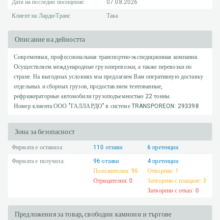
Дата на последно посещение:
07.08.2026
Клиент на Ларди-Транс
Така
Описание на дейността
Современная, профессиональная транспортно-экспедиционная компания.
Осуществляем международные грузоперевозки, а также перевозки по
стране. На выгодных условиях мы предлагаем Вам оперативную доставку
отдельных и сборных грузов, предоставляем тентованные,
рефрижераторные автомобили грузоподъемностью 22 тонны.
Номер клиента ООО "ГАЛЛАРДО" в системе TRANSPOREON: 293398
Зона за безопасност
Фирмата е оставила:
110
отзиви
6
претенции
Фирмата е получила:
96
отзиви
4
претенции
Положителни:
96
Отворени:
1
Отрицателни:
0
Затворени с плащане:
3
Затворени с отказ:
0
Предложения за товар, свободни камиони и търгове